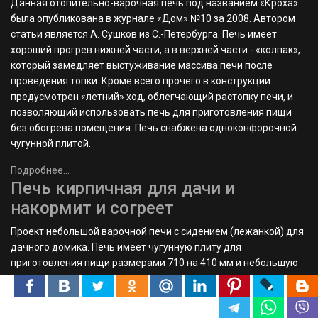
Выложить кладку для камина, дополнить фундамент
конструкцией несложной печи или возвести целый мангал
может каждый, кто обладает хоть каким-то опытом работы в
строительстве.
А вот понять, где проблема или скрытый дефект, произвести
ремонт косметического, планового, капитального или
аварийного уровня может исключительно профессионал-
печник.
Если требуется качественное выполнение ремонта,
проводимое с пониманием сути, это к нам.
Подробнее...
Утепление деревянного дома по
технологии «теплый шов» в
Беларуси: экспертный гид для
владельцев срубов