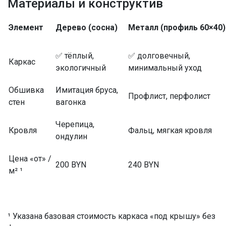
Материалы и конструктив
Элемент
Дерево (сосна)
Металл (профиль 60×40)
✅ тёплый,
✅ долговечный,
Каркас
экологичный
минимальный уход
Обшивка
Имитация бруса,
Профлист, перфолист
стен
вагонка
Черепица,
Кровля
Фальц, мягкая кровля
ондулин
Цена «от» /
200 BYN
240 BYN
м² ¹
¹ Указана базовая стоимость каркаса «под крышу» без