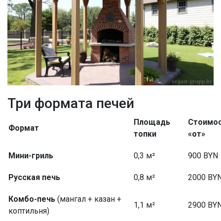
Три формата печей
Площадь
Стоимо
Формат
топки
«от»
Мини-гриль
0,3 м²
900 BYN
Русская печь
0,8 м²
2000 BY
Комбо-печь
(мангал + казан +
1,1 м²
2900 BY
коптильня)