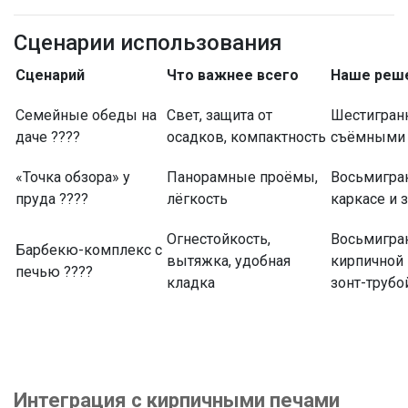
Сценарии использования
Сценарий
Что важнее всего
Наше реш
Семейные обеды на
Свет, защита от
Шестигранн
даче ????
осадков, компактность
съёмными
«Точка обзора» у
Панорамные проёмы,
Восьмигра
пруда ????
лёгкость
каркасе и 
Огнестойкость,
Восьмигран
Барбекю-комплекс с
вытяжка, удобная
кирпичной
печью ????
кладка
зонт-трубо
Интеграция с кирпичными печами