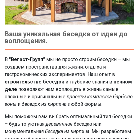
Ваша уникальная беседка от идеи до
воплощения.
В
"Вегас
т
-Групп"
мы не просто строим беседки – мы
создаем пространства для жизни, отдыха и
гастрономических экспериментов. Наш опыт в
строительстве беседок
и глубокие знания в
печном
деле
позволяют нам воплощать в жизнь самые
сложные и оригинальные
проекты комплекса барбекю
зоны
и
беседок из кирпича
любой формы.
Мы поможем вам выбрать оптимальный тип беседки
– будь то уютная
деревянная беседка
или
монументальная
беседка из кирпича
. Мы разработаем
детальный
проект
, учитывая все ваши пожелания по