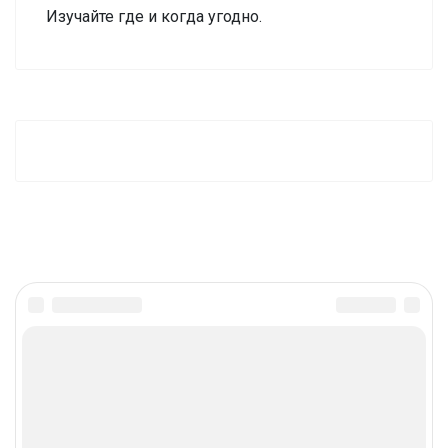
Изучайте где и когда угодно.
Порядовки
Двухэтажная отопительно
варочная печь Шведка