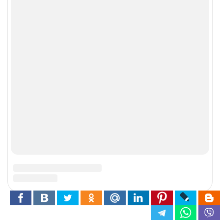
Печь Шведка на 2 этажа способна отапливать две комнаты на
первом этаже в небольшом дачном доме и комнату на
мансарде
Печь «Шведка» хороша сама по себе, а если она к тому же
умеет отапливать два этажа в вашем доме – хороша вдвойне.
Данную конструкцию предложил и опубликовал в журнале
«Советы профессионалов» №2 за 2000 год Е. Гудков.