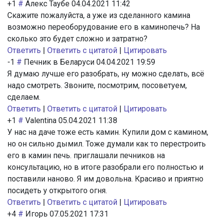
+1
#
Алекс Таубе
04.04.2021 11:42
Скажите пожалуйста, а уже из сделанного камина
возможно переоборудование его в каминопечь? На
сколько это будет сложно и затратно?
Ответить
|
Ответить с цитатой
|
Цитировать
-1
#
Печник в Беларуси
04.04.2021 19:59
Я думаю лучше его разобрать, ну можно сделать, всё
надо смотреть. Звоните, посмотрим, посоветуем,
сделаем.
Ответить
|
Ответить с цитатой
|
Цитировать
+1
#
Valentina
05.04.2021 11:38
У нас на даче тоже есть камин. Купили дом с камином,
но он сильно дымил. Тоже думали как то перестроить
его в камин печь. приглашали печников на
консультацию, но в итоге разобрали его полностью и
поставили наново. Я им довольна. Красиво и приятно
посидеть у открытого огня.
Ответить
|
Ответить с цитатой
|
Цитировать
+4
#
Игорь
07.05.2021 17:31