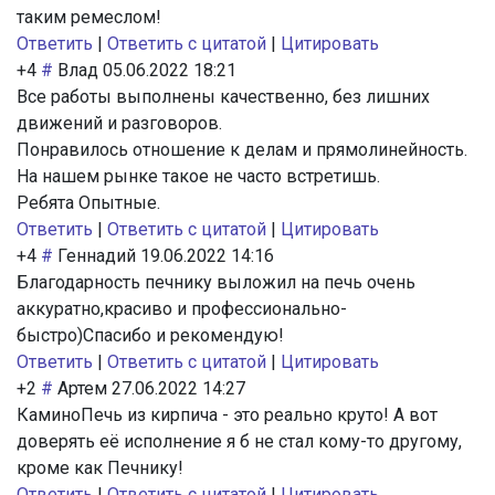
таким ремеслом!
Ответить
|
Ответить с цитатой
|
Цитировать
+4
#
Влад
05.06.2022 18:21
Все работы выполнены качественно, без лишних
движений и разговоров.
Понравилось отношение к делам и прямолинейность.
На нашем рынке такое не часто встретишь.
Ребята Опытные.
Ответить
|
Ответить с цитатой
|
Цитировать
+4
#
Геннадий
19.06.2022 14:16
Благодарность печнику выложил на печь очень
аккуратно,красиво и профессионально-
быстро)Спасибо и рекомендую!
Ответить
|
Ответить с цитатой
|
Цитировать
+2
#
Артем
27.06.2022 14:27
КаминоПечь из кирпича - это реально круто! А вот
доверять её исполнение я б не стал кому-то другому,
кроме как Печнику!
Ответить
|
Ответить с цитатой
|
Цитировать