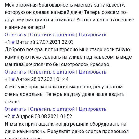
Моя огромная благодарность мастеру за ту красоту,
которую он сделал на моей даче! Теперь совсем по-
другому смотрится и комната! Уютно и тепло в осенние
и зимние вечера!
Ответить
|
Ответить с цитатой
|
Цитировать
+1
#
Виталий
27.07.2021 22:03
Доброго вечера, вот интересно мне стало если такую
каминную печь сделать на улице под навесом, в виде
мангала, хочется что бы смотрелось красиво.
Ответить
|
Ответить с цитатой
|
Цитировать
+1
#
Антон
28.07.2021 01:44
А мы уже приглашали этих мастеров, результатом
очень довольны. Теперь на дачу даже чаще ездить
стали!
Ответить
|
Ответить с цитатой
|
Цитировать
+2
#
Андрей
03.08.2021 01:52
И мы их приглашали, когда решили оборудовать на
даче каминопечь. Результат даже слегка превзошел
наши ожидания.