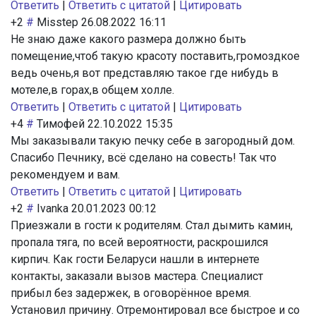
Ответить
|
Ответить с цитатой
|
Цитировать
+2
#
Misstep
26.08.2022 16:11
Не знаю даже какого размера должно быть
помещение,чтоб такую красоту поставить,громоздкое
ведь очень,я вот представляю такое где нибудь в
мотеле,в горах,в общем холле.
Ответить
|
Ответить с цитатой
|
Цитировать
+4
#
Тимофей
22.10.2022 15:35
Мы заказывали такую печку себе в загородный дом.
Спасибо Печнику, всё сделано на совесть! Так что
рекомендуем и вам.
Ответить
|
Ответить с цитатой
|
Цитировать
+2
#
Ivanka
20.01.2023 00:12
Приезжали в гости к родителям. Стал дымить камин,
пропала тяга, по всей вероятности, раскрошился
кирпич. Как гости Беларуси нашли в интернете
контакты, заказали вызов мастера. Специалист
прибыл без задержек, в оговорённое время.
Установил причину. Отремонтировал все быстрое и со