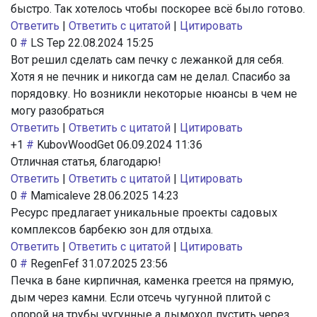
быстро. Так хотелось чтобы поскорее всё было готово.
Ответить
|
Ответить с цитатой
|
Цитировать
0
#
LS Tep
22.08.2024 15:25
Вот решил сделать сам печку с лежанкой для себя.
Хотя я не печник и никогда сам не делал. Спасибо за
порядовку. Но возникли некоторые нюансы в чем не
могу разобраться
Ответить
|
Ответить с цитатой
|
Цитировать
+1
#
KubovWoodGet
06.09.2024 11:36
Отличная статья, благодарю!
Ответить
|
Ответить с цитатой
|
Цитировать
0
#
Mamicaleve
28.06.2025 14:23
Ресурс предлагает уникальные проекты садовых
комплексов барбекю зон для отдыха.
Ответить
|
Ответить с цитатой
|
Цитировать
0
#
RegenFef
31.07.2025 23:56
Печка в бане кирпичная, каменка греется на прямую,
дым через камни. Если отсечь чугунной плитой с
опорой на трубы чугунные а дымоход пустить через