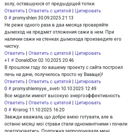
золу, оставшуюся от предыдущей топки.
Ответить
|
Ответить с цитатой
|
Цитировать
0
#
promyshlen
30.09.2025 21:13
Не реже одного раза в два месяца проверяйте
дымоход на предмет отложения сажи в нем. При
наличии сажи на стенках дымохода произведите его
чистку.
Ответить
|
Ответить с цитатой
|
Цитировать
+1
#
DonaldDor
02.10.2025 20:46
В прошлом году по вашему проекту с сайта построил
печь на даче, получилось просто ну Ваааще)!
Ответить
|
Ответить с цитатой
|
Цитировать
0
#
promyshlennyye_sveti
10.10.2025 12:49
Все модели имеют высокую энергоэффективность
Ответить
|
Ответить с цитатой
|
Цитировать
0
#
Krisrog
11.10.2025 16:20
Завжди вважала, що добре вмію готувати, але в
останні місяці мої страви стали одноманітними і почали
повторюватись. Подружка запропонувала мені