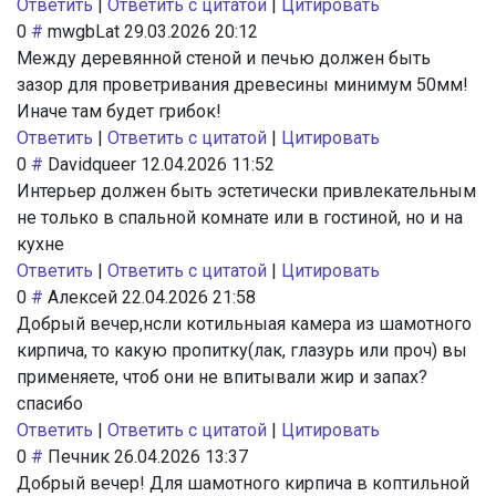
Ответить
|
Ответить с цитатой
|
Цитировать
0
#
mwgbLat
29.03.2026 20:12
Между деревянной стеной и печью должен быть
зазор для проветривания древесины минимум 50мм!
Иначе там будет грибок!
Ответить
|
Ответить с цитатой
|
Цитировать
0
#
Davidqueer
12.04.2026 11:52
Интерьер должен быть эстетически привлекательным
не только в спальной комнате или в гостиной, но и на
кухне
Ответить
|
Ответить с цитатой
|
Цитировать
0
#
Алексей
22.04.2026 21:58
Добрый вечер,нсли котильныая камера из шамотного
кирпича, то какую пропитку(лак, глазурь или проч) вы
применяете, чтоб они не впитывали жир и запах?
спасибо
Ответить
|
Ответить с цитатой
|
Цитировать
0
#
Печник
26.04.2026 13:37
Добрый вечер! Для шамотного кирпича в коптильной