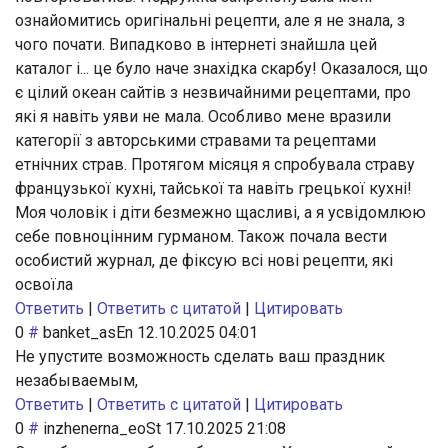
ознайомитись оригінальні рецепти, але я не знала, з
чого почати. Випадково в інтернеті знайшла цей
каталог і... це було наче знахідка скарбу! Оказалося, що
є цілий океан сайтів з незвичайними рецептами, про
які я навіть уяви не мала. Особливо мене вразили
категорії з авторськими стравами та рецептами
етнічних страв. Протягом місяця я спробувала страву
французької кухні, тайської та навіть грецької кухні!
Моя чоловік і діти безмежно щасливі, а я усвідомлюю
себе повноцінним гурманом. Також почала вести
особистий журнал, де фіксую всі нові рецепти, які
освоїла
Ответить
|
Ответить с цитатой
|
Цитировать
0
#
banket_asEn
12.10.2025 04:01
Не упустите возможность сделать ваш праздник
незабываемым,
Ответить
|
Ответить с цитатой
|
Цитировать
0
#
inzhenerna_eoSt
17.10.2025 21:08