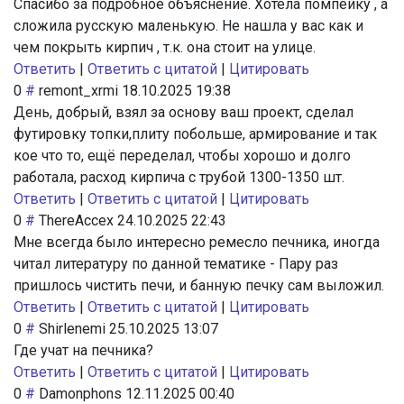
Спасибо за подробное объяснение. Хотела помпейку , а
сложила русскую маленькую. Не нашла у вас как и
чем покрыть кирпич , т.к. она стоит на улице.
Ответить
|
Ответить с цитатой
|
Цитировать
0
#
remont_xrmi
18.10.2025 19:38
День, добрый, взял за основу ваш проект, сделал
футировку топки,плиту побольше, армирование и так
кое что то, ещё переделал, чтобы хорошо и долго
работала, расход кирпича с трубой 1300-1350 шт.
Ответить
|
Ответить с цитатой
|
Цитировать
0
#
ThereAccex
24.10.2025 22:43
Мне всегда было интересно ремесло печника, иногда
читал литературу по данной тематике - Пару раз
пришлось чистить печи, и банную печку сам выложил.
Ответить
|
Ответить с цитатой
|
Цитировать
0
#
Shirlenemi
25.10.2025 13:07
Где учат на печника?
Ответить
|
Ответить с цитатой
|
Цитировать
0
#
Damonphons
12.11.2025 00:40