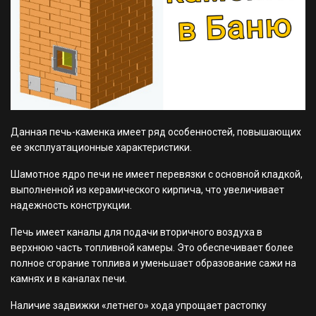
профессионально занимаемся возведением кирпичных
сооружений: печей в доме и во дворе, каминов обычных и
двухэтажных, мангалов, коптилен и просто эстетичных
барбекю.
Также нам под силу ремонт или модернизация кирпичного
сооружения.
И в какой бы области Беларуси мы ни работали, везде
проявляется один и тот же феномен: отсутствие целостного
планирования и сносного проекта объекта.
Подробнее...
Демонтаж печи камина в Беларуси