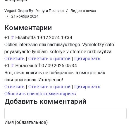
Vegast-Grupp.By - Услуги Печника
Видео о печах
21 ноября 2024
Комментарии
+1
#
Elisabetta
19.12.2024 19:34
Ochen interesno dlia nachinayuzhego. Vymolotzy chto
poyasnyaete lyudiam, kotorye v etom.ne razbirayitza
Ответить
|
Ответить с цитатой
|
Цитировать
+1
#
Horaceautof
07.09.2025 05:34
Вот, печь ложить не собираюсь, а смотрю как
завороженная. Интересно!
Ответить
|
Ответить с цитатой
|
Цитировать
Обновить список комментариев
Добавить комментарий
Имя (обязательное)