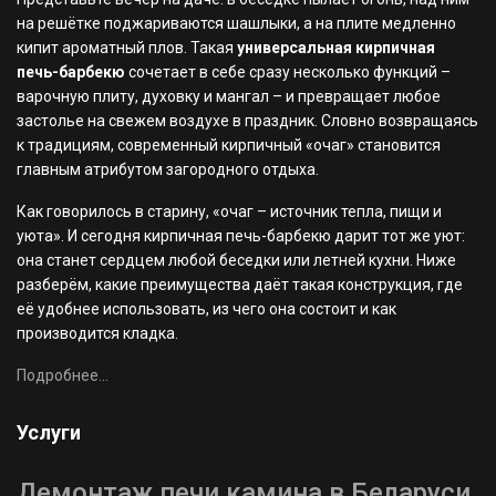
на решётке поджариваются шашлыки, а на плите медленно
кипит ароматный плов. Такая
универсальная кирпичная
печь-барбекю
сочетает в себе сразу несколько функций –
варочную плиту, духовку и мангал – и превращает любое
застолье на свежем воздухе в праздник. Словно возвращаясь
к традициям, современный кирпичный «очаг» становится
главным атрибутом загородного отдыха.
Как говорилось в старину, «очаг – источник тепла, пищи и
уюта». И сегодня кирпичная печь-барбекю дарит тот же уют:
она станет сердцем любой беседки или летней кухни. Ниже
разберём, какие преимущества даёт такая конструкция, где
её удобнее использовать, из чего она состоит и как
производится кладка.
Подробнее...
Услуги
Демонтаж печи камина в Беларуси