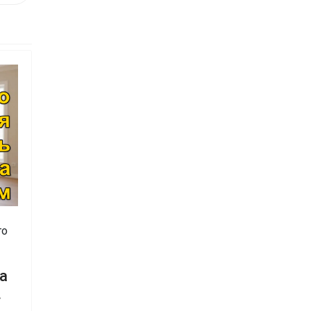
го
а
.