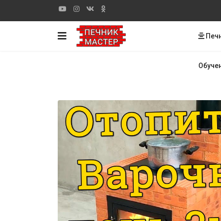
Печ
Обуче