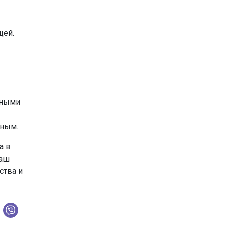
щей.
нными
чным.
а в
ваш
ства и