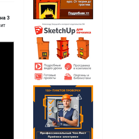
на 3
чит