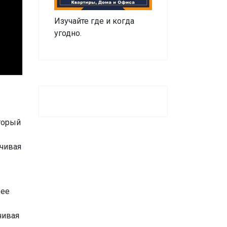
Изучайте где и когда
угодно.
оторый
чивая
 ее
чивая