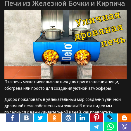
камере, раскаляются непосредственно пламенем от горящих
дров, что гарантирует достижение оптимальных температур и
создание правильной атмосферы в парной.
Далее мы детально рассмотрим ключевые конструктивные
элементы этой печи, понимание которых абсолютно
необходимо для успешного выполнения кладочных работ.
Подробнее...
Услуги
Полный Комплект Материалов для
Строительства Печи или Камина
под Ключ