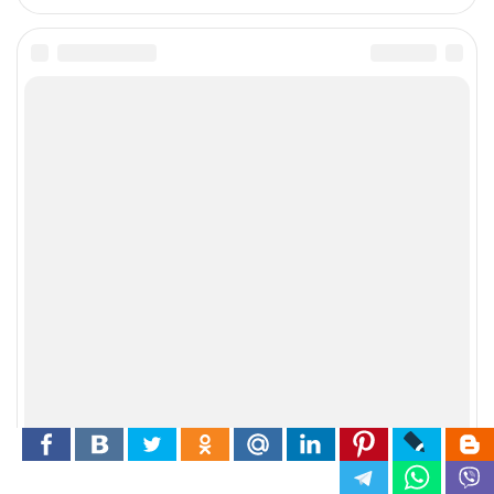
Услуги
Ремонт Печи Камина Барбекю в
Беларуси
Выложить кладку для камина, дополнить фундамент
конструкцией несложной печи или возвести целый мангал